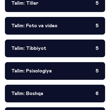
Ta`lim: Tillar
5
Ta`lim: Foto va video
5
Ta`lim: Tibbiyot
5
Ta`lim: Psixologiya
5
Ta`lim: Boshqa
6