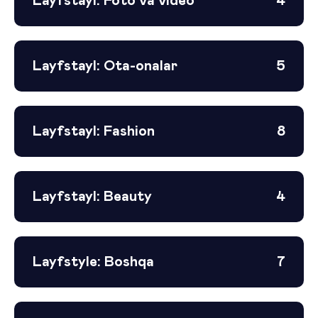
Layfstayl: Foto va video
4
Layfstayl: Ota-onalar
5
Layfstayl: Fashion
8
Layfstayl: Beauty
4
Layfstyle: Boshqa
7