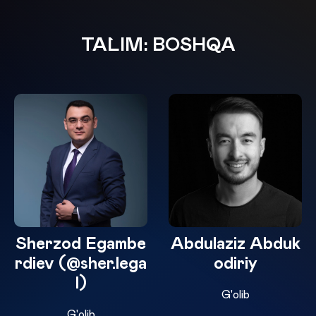
TA`LIM: BOSHQA
Sherzod Egambe
Abdulaziz Abduk
rdiev (@sher.lega
odiriy
l)
G'olib
G'olib