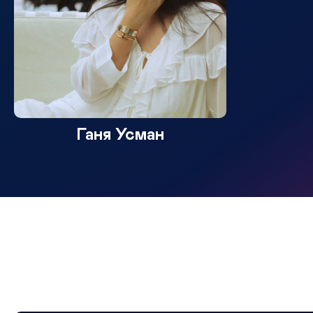
Ганя Усман