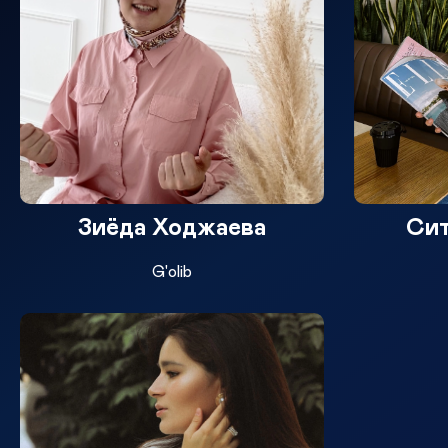
Зиёда Ходжаева
Сит
G'olib