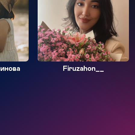
инова
Firuzahon__