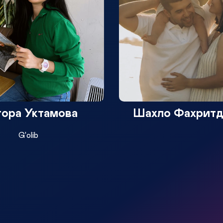
ора Уктамова
Шахло Фахритд
G'olib