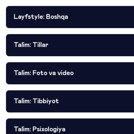
Layfstyle: Boshqa
Ta`lim: Tillar
Ta`lim: Foto va video
Ta`lim: Tibbiyot
Ta`lim: Psixologiya