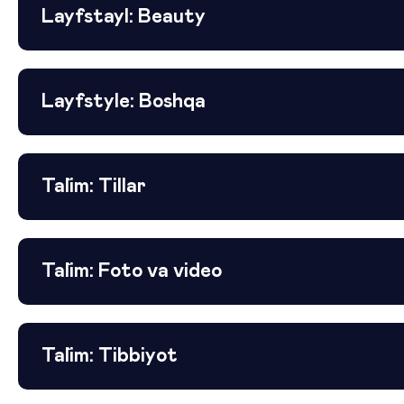
Layfstayl: Beauty
Layfstyle: Boshqa
Ta`lim: Tillar
Ta`lim: Foto va video
Ta`lim: Tibbiyot