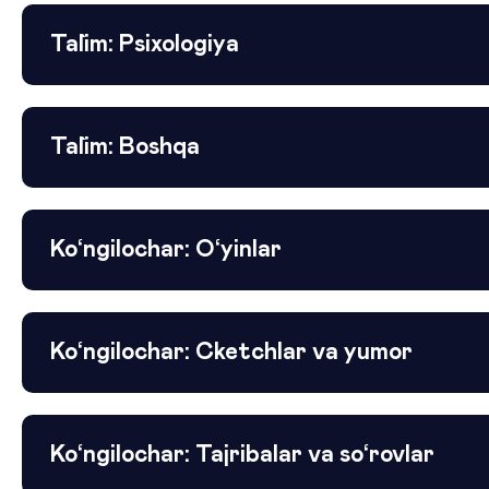
Ta`lim: Psixologiya
Ta`lim: Boshqa
Ko‘ngilochar: O‘yinlar
Ko‘ngilochar: Cketchlar va yumor
Ko‘ngilochar: Tajribalar va so‘rovlar