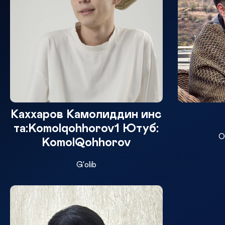
Каххаров Камолиддин инс
та:Komolqohhorov1 Ютуб:
O
KomolQohhorov
G'olib