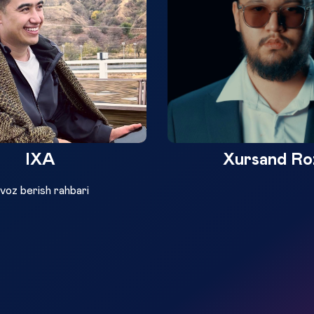
IXA
Xursand Ro
voz berish rahbari