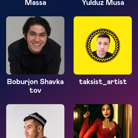
Massa
Yulduz Musa
Boburjon Shavka
taksist_artist
tov