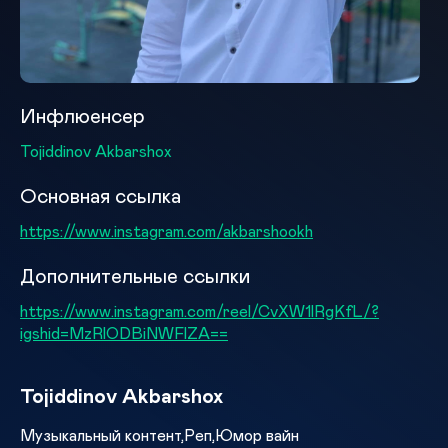
Инфлюенсер
Tojiddinov Akbarshox
Основная ссылка
https://www.instagram.com/akbarshookh
Дополнительные ссылки
https://www.instagram.com/reel/CvXW1lRgKfL/?
igshid=MzRlODBiNWFlZA==
Tojiddinov Akbarshox
Музыкальный контент,Реп,Юмор вайн