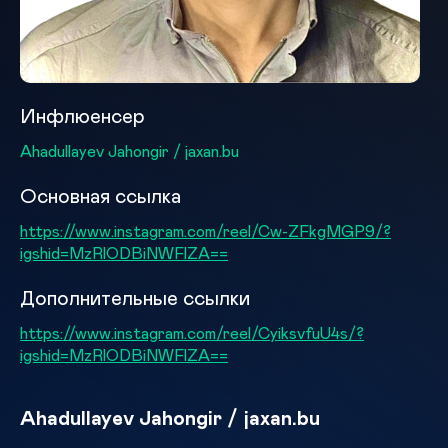
Инфлюенсер
Ahadullayev Jahongir / jaxan.bu
Основная ссылка
https://www.instagram.com/reel/Cw-ZFkgMGP9/?
igshid=MzRlODBiNWFlZA==
Дополнительные ссылки
https://www.instagram.com/reel/CyiksvfuU4s/?
igshid=MzRlODBiNWFlZA==
Ahadullayev Jahongir / jaxan.bu