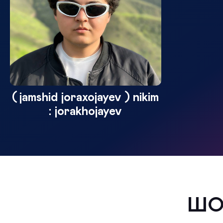
(jamshid joraxojayev ) nikim
: jorakhojayev
ШО