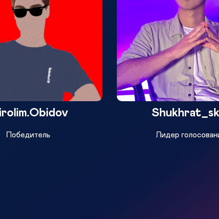
rolim.Obidov
Shukhrat_sk
Победитель
Лидер голосован