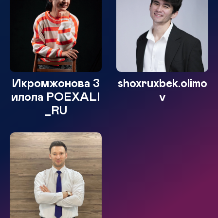
Икромжонова З
shoxruxbek.olimo
илола POEXALI
v
_RU