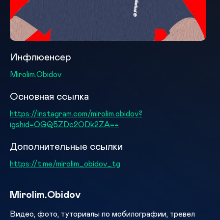
Инфлюенсер
Mirolim.Obidov
Основная ссылка
https://instagram.com/mirolim.obidov?
igshid=OGQ5ZDc2ODk2ZA==
Дополнительные ссылки
https://t.me/mirolim_obidov_tg
Mirolim.Obidov
Видео, фото, туториалы по мобилографии, тревел