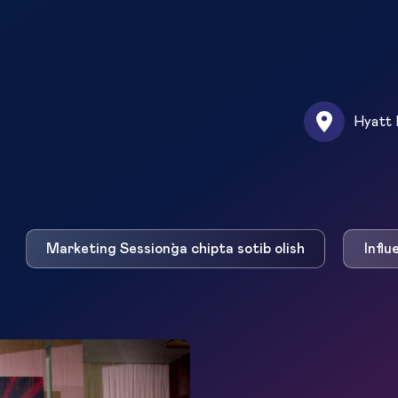
Hyatt 
Marketing Session`ga chipta sotib olish
Influ