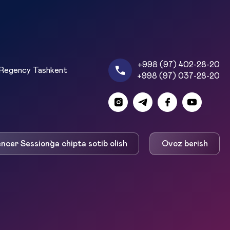
+998 (97) 402-28-20
Regency Tashkent
+998 (97) 037-28-20
encer Session`ga chipta sotib olish
Ovoz berish