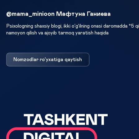
@mama_minioon Мафтуна Ганиева
Psixologning shaxsiy blogi, ikki o'g'ilning onasi daromadda *5 qili
namoyon qilish va ajoyib tarmoq yaratish haqida
Nomzodlar ro'yxatiga qaytish