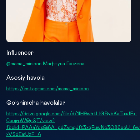
Influencer
@mama_minioon Мафтуна Ганиева
Asosiy havola
https://instagram.com/mama_minioon
Qo'shimcha havolalar
https://drive.google.com/file/d/1IH9whtLIGBybKaTuxJFx-
0aojrpWQnQT/view?
fbclid=PAAaYoxGi6A_pdZvmqJft3xqFuwNc3O86ooU_6w
xVSdEmUzF_A