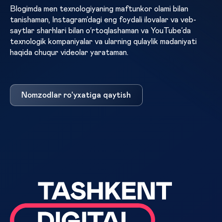
Blogimda men texnologiyaning maftunkor olami bilan
tanishaman, Instagram’dagi eng foydali ilovalar va veb-
saytlar sharhlari bilan o‘rtoqlashaman va YouTube’da
texnologik kompaniyalar va ularning qulaylik madaniyati
haqida chuqur videolar yarataman.
Nomzodlar ro'yxatiga qaytish