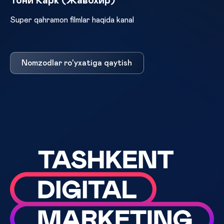
Тони Карк (Жавохир)
Super qahramon filmlar haqida kanal
Nomzodlar ro'yxatiga qaytish