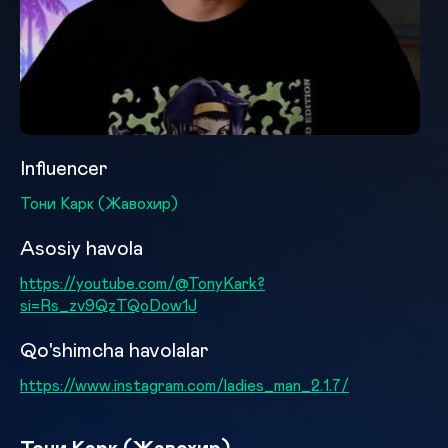
Influencer
Тони Карк (Жавохир)
Asosiy havola
https://youtube.com/@TonyKark?
si=Rs_zv9QzTQoDow1J
Qo'shimcha havolalar
https://www.instagram.com/ladies_man_2.1.7/