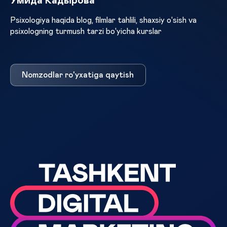
Умида Кадырова
Psixologiya haqida blog, filmlar tahlili, shaxsiy o'sish va
psixologning turmush tarzi bo'yicha kurslar
Nomzodlar ro'yxatiga qaytish