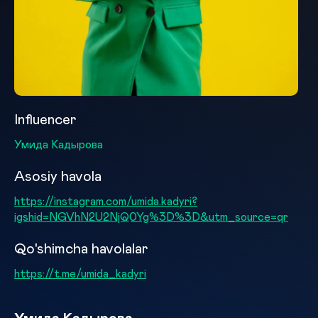
Influencer
Умида Кадырова
Asosiy havola
https://instagram.com/umida.kadyri?
igshid=NGVhN2U2NjQ0Yg%3D%3D&utm_source=qr
Qo'shimcha havolalar
https://t.me/umida_kadyri