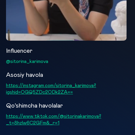
Influencer
@sitorina_karimova
Asosiy havola
https://instagram.com/sitorina_karimova?
igshid=OGQ5ZDc2ODk2ZA==
Qo'shimcha havolalar
https://www.tiktok.com/@sitorinakarimova?
_t=8hzlw6C2GFm&_r=1