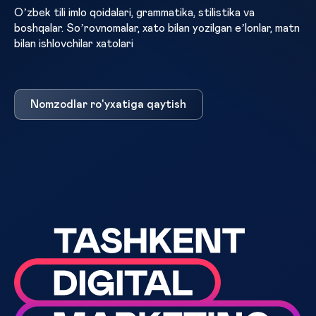
Oʼzbek tili imlo qoidalari, grammatika, stilistika va
boshqalar. Soʼrovnomalar, xato bilan yozilgan eʼlonlar, matn
bilan ishlovchilar xatolari
Nomzodlar ro'yxatiga qaytish