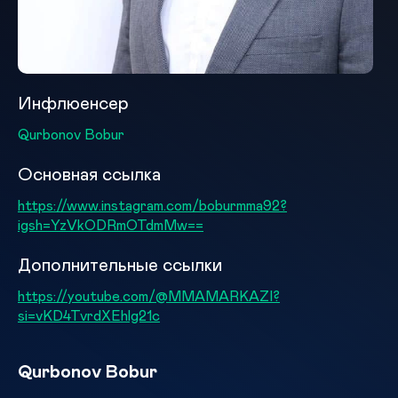
Инфлюенсер
Qurbonov Bobur
Основная ссылка
https://www.instagram.com/boburmma92?
igsh=YzVkODRmOTdmMw==
Дополнительные ссылки
https://youtube.com/@MMAMARKAZI?
si=vKD4TvrdXEhlg21c
Qurbonov Bobur