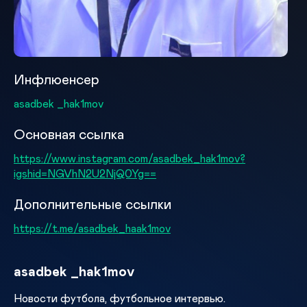
Инфлюенсер
asadbek _hak1mov
Основная ссылка
https://www.instagram.com/asadbek_hak1mov?
igshid=NGVhN2U2NjQ0Yg==
Дополнительные ссылки
https://t.me/asadbek_haak1mov
asadbek _hak1mov
Новости футбола, футбольное интервью.