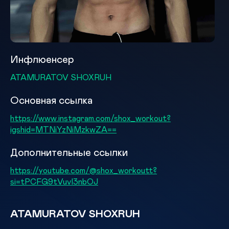
Инфлюенсер
ATAMURATOV SHOXRUH
Основная ссылка
https://www.instagram.com/shox_workout?
igshid=MTNiYzNiMzkwZA==
Дополнительные ссылки
https://youtube.com/@shox_workoutt?
si=tPCFG9tVuvI3nbOJ
ATAMURATOV SHOXRUH