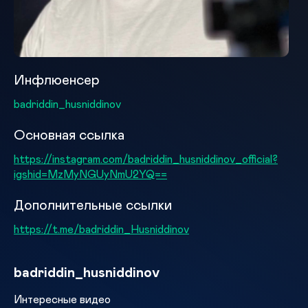
Инфлюенсер
badriddin_husniddinov
Основная ссылка
https://instagram.com/badriddin_husniddinov_official?
igshid=MzMyNGUyNmU2YQ==
Дополнительные ссылки
https://t.me/badriddin_Husniddinov
badriddin_husniddinov
Интересные видео