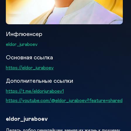
Инфлюенсер
eldor_juraboev
Основная ссылка
https://eldor_juraboev
Дополнительные ссылки
https://t.me/eldorjuraboev1
https://youtube.com/@eldor_juraboev?feature=shared
eldor_juraboev
Делать добро гималайцам, меняя их жизнь к лучшему