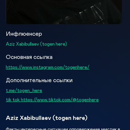
Инфлюенсер
Aziz Xabibullaev (togen here)
Основная ссылка
https://www.instagram.com/togenhere/
Дополнительные ссылки
t.me/togen_here
tik tok https://www.tiktok.com/@togenhere
Aziz Xabibullaev (togen here)
Факты интересные ситуации опровержение мистик в