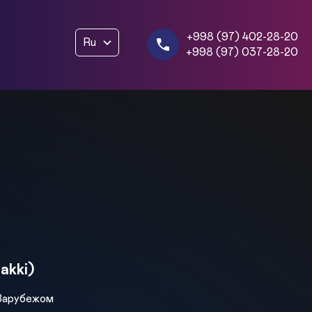
+998 (97) 402-28-20
Ru
+998 (97) 037-28-20
akki)
 Зарубежом