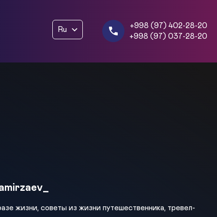
+998 (97) 402-28-20
Ru
+998 (97) 037-28-20
amirzaev_
разе жизни, советы из жизни путешественника, тревел-