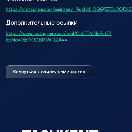
https://instagram.com/amirzaev_?igshid=OGQ5ZDc2ODk
Дополнительные ссылки
https://www.instagram.com/reel/CzbTYdNsFuf/?
igshid=MzRlODBiNWFlZA==
Вернуться к списку номинантов