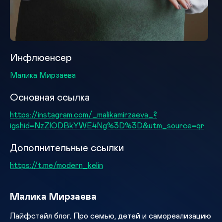
Инфлюенсер
Малика Мирзаева
Основная ссылка
https://instagram.com/_malikamirzaeva_?
igshid=NzZlODBkYWE4Ng%3D%3D&utm_source=qr
Дополнительные ссылки
https://t.me/modern_kelin
Малика Мирзаева
Лайфстайл блог. Про семью, детей и самореализацию