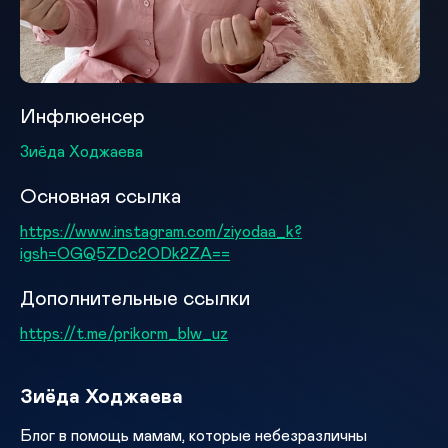
Инфлюенсер
Зиёда Ходжаева
Основная ссылка
https://www.instagram.com/ziyodaa_k?
igsh=OGQ5ZDc2ODk2ZA==
Дополнительные ссылки
https://t.me/prikorm_blw_uz
Зиёда Ходжаева
Блог в помощь мамам, которые небезразличны