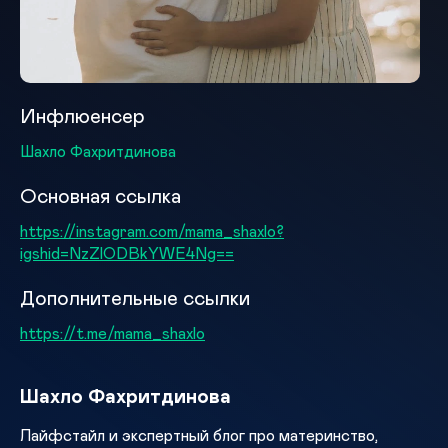
Инфлюенсер
Шахло Фахритдинова
Основная ссылка
https://instagram.com/mama_shaxlo?
igshid=NzZlODBkYWE4Ng==
Дополнительные ссылки
https://t.me/mama_shaxlo
Шахло Фахритдинова
Лайфстайл и экспертный блог про материнство,