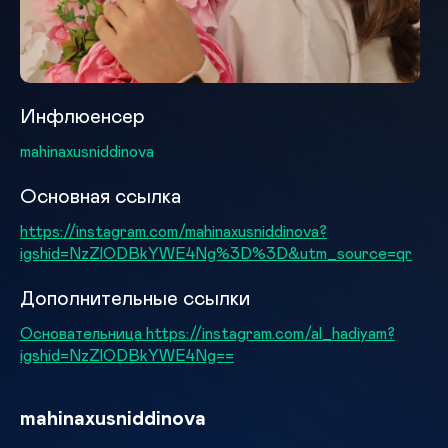
Инфлюенсер
mahinaxusniddinova
Основная ссылка
https://instagram.com/mahinaxusniddinova?
igshid=NzZlODBkYWE4Ng%3D%3D&utm_source=qr
Дополнительные ссылки
Основательница https://instagram.com/al_hadiyam?
igshid=NzZlODBkYWE4Ng==
mahinaxusniddinova