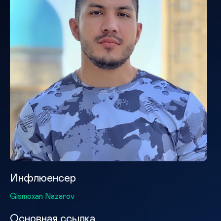
Инфлюенсер
Gismoxan Nazarov
Основная ссылка