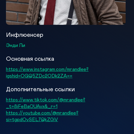
Инфлюенсер
Энди Ли
Основная ссылка
https://www.instagram.com/mr.andlee?
igshid=OGQ5ZDc2ODk2ZA==
Дополнительные ссылки
https://www.tiktok.com/@mr.andlee?
_t=8iFeBaOUAvx&_r=1
https://youtube.com/@mr.andlee?
si=tgpdOvSEL7QkZ0iV