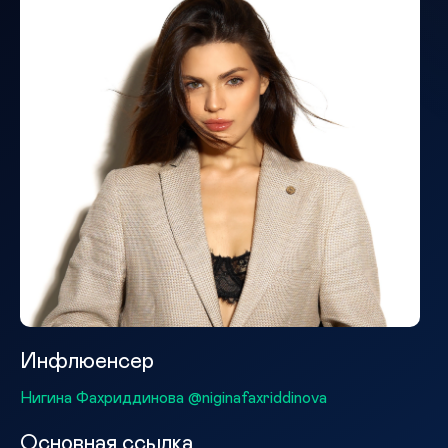
Инфлюенсер
Нигина Фахриддинова @niginafaxriddinova
Основная ссылка