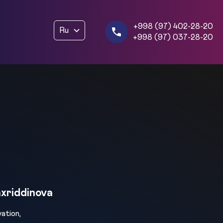
+998 (97) 402-28-20
Ru
+998 (97) 037-28-20
xriddinova
ation,