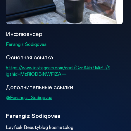
Инфлюенсер
Farangiz Sodiqovaa
Основная ссылка
https://www.instagram.com/reel/CzrAk57MizU/?
igshid=MzRlODBiNWFlZA==
Дополнительные ссылки
@Farangiz_Sodiqovaa
Farangiz Sodiqovaa
Layfxak Beautyblog kosmetolog