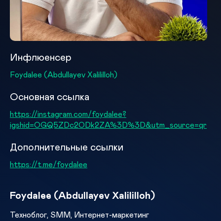
Инфлюенсер
Foydalee (Abdullayev Xalililloh)
Основная ссылка
https://instagram.com/foydalee?
igshid=OGQ5ZDc2ODk2ZA%3D%3D&utm_source=qr
Дополнительные ссылки
https://t.me/foydalee
Foydalee (Abdullayev Xalililloh)
Техноблог, SMM, Интернет-маркетинг