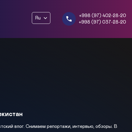
+998 (97) 402-28-20
Ru
+998 (97) 037-28-20
бекистан
ский влог. Снимаем репортажи, интервью, обзоры. В