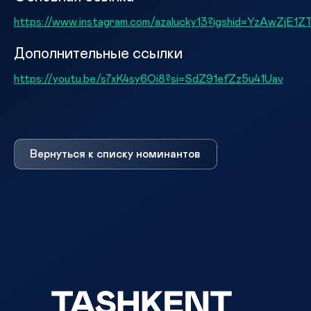
https://www.instagram.com/azalucky13?igshid=YzAwZj
Дополнительные ссылки
https://youtu.be/s7xK4sy6Oi8?si=SdZ91efZz5u41Uav
Вернуться к списку номинантов