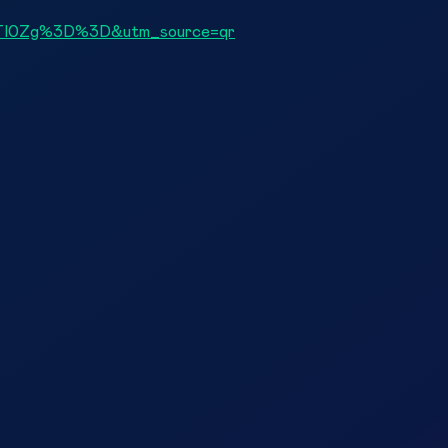
E1ZTI0Zg%3D%3D&utm_source=qr