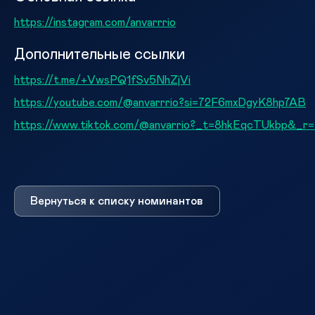
https://instagram.com/anvarrrio
Дополнительные ссылки
https://t.me/+VwsPQ1fSv5NhZjVi
https://youtube.com/@anvarrrio?si=72F6mxDgyK8hp7AB
https://www.tiktok.com/@anvarrio?_t=8hkEqcTUkbp&_r=
Вернуться к списку номинантов