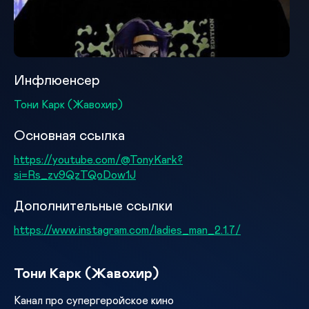
Инфлюенсер
Тони Карк (Жавохир)
Основная ссылка
https://youtube.com/@TonyKark?
si=Rs_zv9QzTQoDow1J
Дополнительные ссылки
https://www.instagram.com/ladies_man_2.1.7/
Тони Карк (Жавохир)
Канал про супергеройское кино