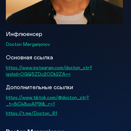
Инфлюенсер
Doston Merganjonov
Основная ссылка
https://www.instagram.com/doston_str?
igshid=OGQ5ZDc2ODk2ZA==
Дополнительные ссылки
https://www.tiktok.com/@doston_str?
_t=8iC48uvAP9l&_r=1
https://t.me/Doston_61