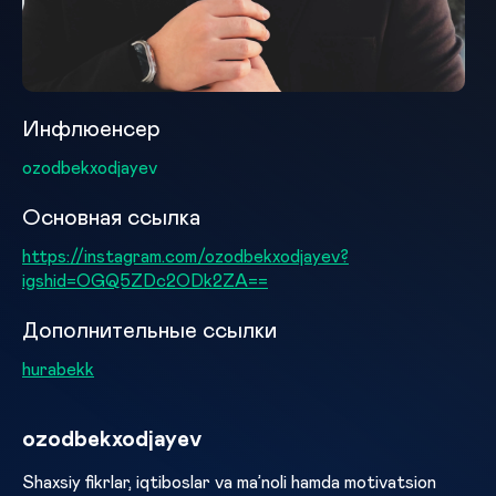
Инфлюенсер
ozodbekxodjayev
Основная ссылка
https://instagram.com/ozodbekxodjayev?
igshid=OGQ5ZDc2ODk2ZA==
Дополнительные ссылки
hurabekk
ozodbekxodjayev
Shaxsiy fikrlar, iqtiboslar va ma’noli hamda motivatsion