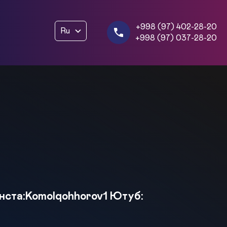
+998 (97) 402-28-20
Ru
+998 (97) 037-28-20
нста:Komolqohhorov1 Ютуб: