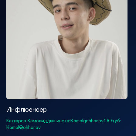
Инфлюенсер
Каххаров Камолиддин инста:Komolqohhorov1 Ютуб:
KomolQohhorov