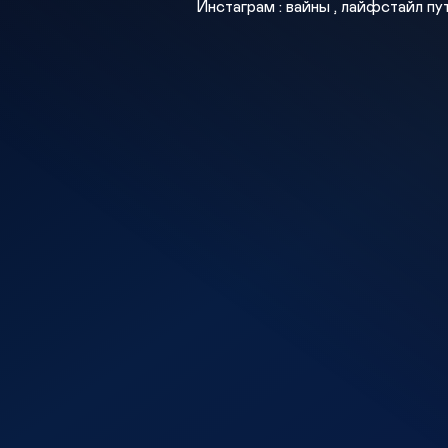
Инстаграм : вайны , лайфстайл п