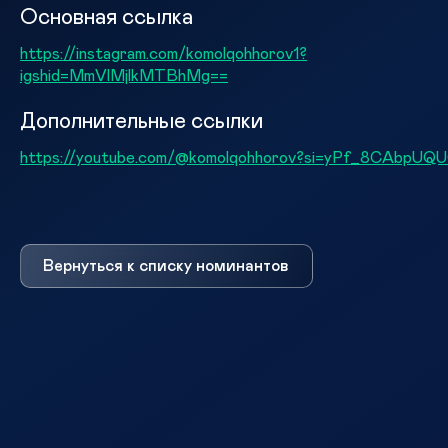
Основная ссылка
https://instagram.com/komolqohhorov1?
igshid=MmVlMjlkMTBhMg==
Дополнительные ссылки
https://youtube.com/@komolqohhorov?si=yPf_8CAbpUQ
Вернуться к списку номинантов