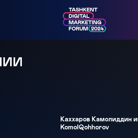
МИИ
Каххаров Камолиддин и
KomolQohhorov