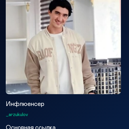
Инфлюенсер
_arzukulov
Основная ссылка