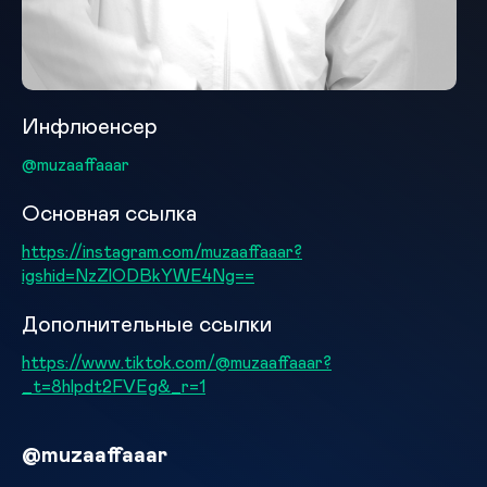
Инфлюенсер
@muzaaffaaar
Основная ссылка
https://instagram.com/muzaaffaaar?
igshid=NzZlODBkYWE4Ng==
Дополнительные ссылки
https://www.tiktok.com/@muzaaffaaar?
_t=8hlpdt2FVEg&_r=1
@muzaaffaaar