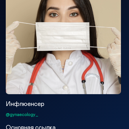
Инфлюенсер
@gynaecology_
Основная ссылка