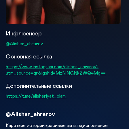
Инфлюенсер
@Alisher_ahrarov
Основная ссылка
https://www.instagram.com/alisher_ahrarov?
utm_source=qr&igshid=MzNlNGNkZWQ4Mg==
Дополнительные ссылки
https://t.me/alisheriyat_olami
@Alisher_ahrarov
Кароткие истории,красивые цитаты,исполнение