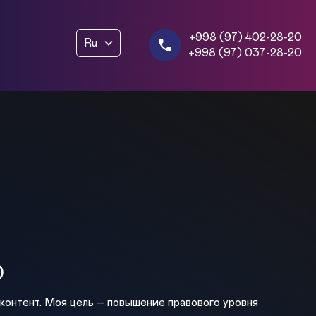
+998 (97) 402-28-20
Ru
+998 (97) 037-28-20
)
онтент. Моя цель – повышение правового уровня