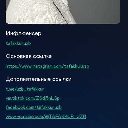
Инфлюенсер
tafakkur.uzb
Основная ссылка
https://www.instagram.com/tafakkur.uzb
Дополнительные ссылки
t.me/uzb_tafakkur
vm.tiktok.com/ZSdj5hLSp
facebook.com/tafakkur.uzb
www.youtube.com/@TAFAKKUR_UZB