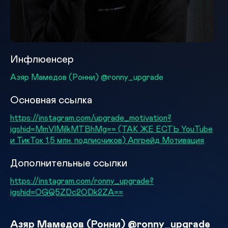
Инфлюенсер
Азяр Мамедов (Ронни) @ronny_upgrade
Основная ссылка
https://instagram.com/upgrade_motivation?
igshid=MmVlMjlkMTBhMg== (ТАК ЖЕ ЕСТЬ YouTube
и ТикТок 1,5 млн. подписчиков) Апгрейд Мотивация
Дополнительные ссылки
https://instagram.com/ronny_upgrade?
igshid=OGQ5ZDc2ODk2ZA==
Азяр Мамедов (Ронни) @ronny_upgrade