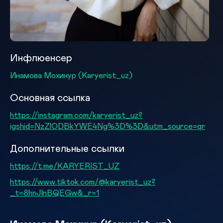
Инфлюенсер
Инамова Мохинур (Karyerist_uz)
Основная ссылка
https://instagram.com/karyerist_uz?
igshid=NzZlODBkYWE4Ng%3D%3D&utm_source=qr
Дополнительные ссылки
https://t.me/KARYERIST_UZ
https://www.tiktok.com/@karyerist_uz?
_t=8hnJInBQEGw&_r=1