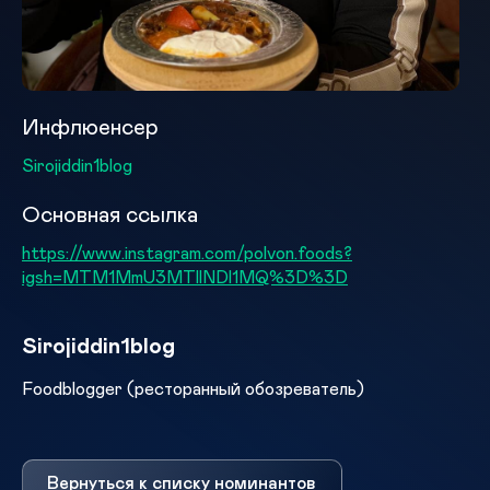
Инфлюенсер
Sirojiddin1blog
Основная ссылка
https://www.instagram.com/polvon.foods?
igsh=MTM1MmU3MTllNDl1MQ%3D%3D
Sirojiddin1blog
Foodblogger (ресторанный обозреватель)
Вернуться к списку номинантов