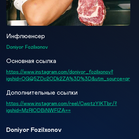
Инфлюенсер
Doniyor Fozilxonov
Основная ссылка
https://www.instagram.com/doniyor_fozilxonov?
igshid=OGQ5ZDc2ODk2ZA%3D%3D&utm_source=qr
Дополнительные ссылки
https://www.instagram.com/reel/CwptzYIKTbr/?
igshid=MzRlODBiNWFlZA==
Doniyor Fozilxonov